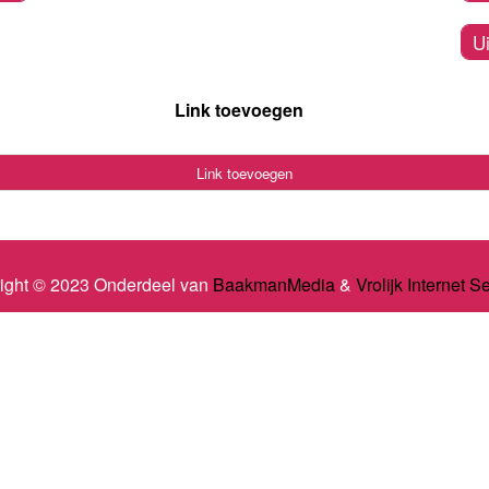
U
Link toevoegen
Link toevoegen
ight © 2023 Onderdeel van
BaakmanMedia
&
Vrolijk Internet S