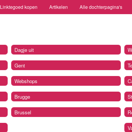
Linktegoed kopen
Artikelen
Alle dochterpagina's
Dagje uit
W
Gent
T
Webshops
C
Brugge
S
Brussel
R
V