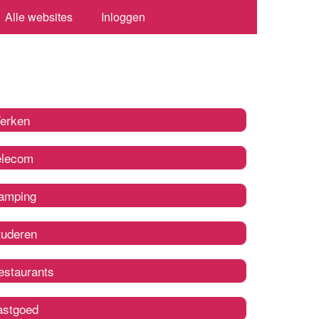
Alle websites
Inloggen
erken
elecom
amping
tuderen
estaurants
astgoed